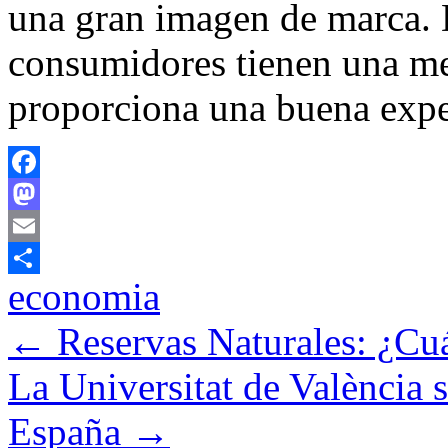
una gran imagen de marca. 
consumidores tienen una me
proporciona una buena exper
Facebook
Mastodon
Email
economia
Compartir
←
Reservas Naturales: ¿Cu
La Universitat de València 
España
→