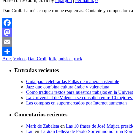
Posted on
30 abril, 2014
by
lupargon
|
Permalink
0
Dan Croll. La música que rompe esquemas. Cantante y compositor capaz
Facebook
Mastodon
Email
Arte
,
Vídeos
Dan Croll
,
folk
,
música
,
rock
Compartir
Entradas recientes
Guía para celebrar las Fallas de manera sostenible
Jazz que combina cultura árabe y valenciana
Como traducir textos para nuestros trabajos en la Univer
La Universitat de València se consolida entre 10 mejore
Las compras en supermercados por Internet aumentan
Comentarios recientes
Mark de Zabaleta
en
Las 10 frases de José Mujica presi
Lau
en
La gran belleza de Paolo Sorrentino por una Roma