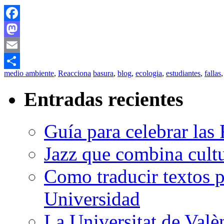
Facebook
Mastodon
Email
medio ambiente
,
Reacciona
basura
,
blog
,
ecologia
,
estudiantes
,
fallas
Compartir
Entradas recientes
Guía para celebrar las 
Jazz que combina cultu
Como traducir textos p
Universidad
La Universitat de Valè