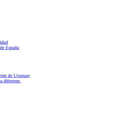
sidad
s de España
dente de Uruguay
 diferente.