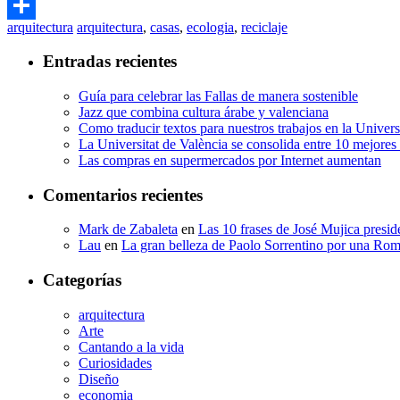
Email
arquitectura
arquitectura
,
casas
,
ecologia
,
reciclaje
Compartir
Entradas recientes
Guía para celebrar las Fallas de manera sostenible
Jazz que combina cultura árabe y valenciana
Como traducir textos para nuestros trabajos en la Univer
La Universitat de València se consolida entre 10 mejore
Las compras en supermercados por Internet aumentan
Comentarios recientes
Mark de Zabaleta
en
Las 10 frases de José Mujica presi
Lau
en
La gran belleza de Paolo Sorrentino por una Roma
Categorías
arquitectura
Arte
Cantando a la vida
Curiosidades
Diseño
economia