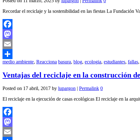
Posted on
11 marzo, 2025
by
lupargon
|
Permalink
0
Recordar el reciclaje y la sostenibilidad en las fiestas La Fundación V
Facebook
Mastodon
Email
medio ambiente
,
Reacciona
basura
,
blog
,
ecologia
,
estudiantes
,
fallas
Compartir
Ventajas del reciclaje en la construcción d
Posted on
17 abril, 2017
by
lupargon
|
Permalink
0
El reciclaje en la ejecución de casas ecológicas El reciclaje en la arq
Facebook
Mastodon