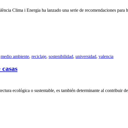
alència Clima i Energia ha lanzado una serie de recomendaciones para hac
,
medio ambiente
,
reciclaje
,
sostenibilidad
,
universidad
,
valencia
e casas
uitectura ecológica o sustentable, es también determinante al contribuir d